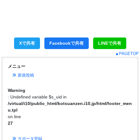
Xで共有
Facebookで共有
LINEで共有
▲PAGETOP
メニュー
新規投稿
Warning
: Undefined variable $s_uid in
/virtual/i10/public_html/kotsuanzen.i10.jp/html/footer_men
u.tpl
on line
27
サポータ登録