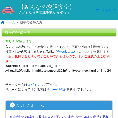
【みんなの交通安全】
ゲストさん
子どもたちを交通事故から守ろう
ホーム
投稿の登録入力
投稿の登録入力
新しく投稿します。
入力する内容については責任を持って下さい。不正な投稿は削除致します。
投稿された内容は、自動的にTwitter(
@koutuanzen
)にもつぶやき致します。
一度、投稿すると取り消すことができませんので、十分ご注意の上ご投稿下
さい。
Warning
: Undefined variable $s_uid in
/virtual/i10/public_html/kotsuanzen.i10.jp/html/vote_new.html
on line
24
サポータの方は
ログイン
して下さい。
サポータになって頂ける方は
サポータ登録
(無料)して下さい。
入力フォーム
※誹謗中傷等は決して投稿しないで下さい。誹謗中傷からは何の解決も見出