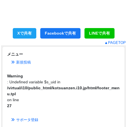
Xで共有
Facebookで共有
LINEで共有
▲PAGETOP
メニュー
新規投稿
Warning
: Undefined variable $s_uid in
/virtual/i10/public_html/kotsuanzen.i10.jp/html/footer_men
u.tpl
on line
27
サポータ登録