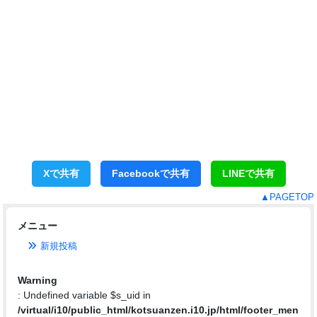
Xで共有
Facebookで共有
LINEで共有
▲PAGETOP
メニュー
新規投稿
Warning
: Undefined variable $s_uid in
/virtual/i10/public_html/kotsuanzen.i10.jp/html/footer_men