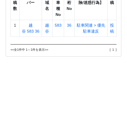
稿
バー
域
車
桁
険/迷惑行為】
稿
数
名
種
No
No
1
越
越
583
36
駐車関連 > 優先
投
谷 583 36
谷
駐車違反
稿
<<全1件中 1～1件を表示>>
[ 1 ]